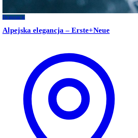
Degustacje
Alpejska elegancja – Erste+Neue