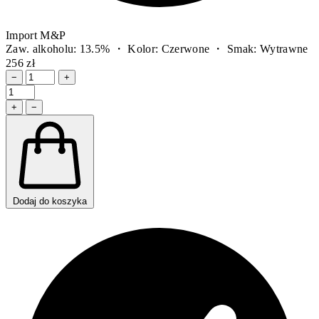
Import M&P
Zaw. alkoholu: 13.5% ・ Kolor: Czerwone ・ Smak: Wytrawne
256 zł
−
+
+
−
Dodaj do koszyka