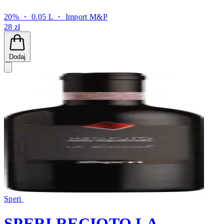
20% ・ 0.05 L ・
Import M&P
28 zł
Dodaj
Speri
SPERI RECIOTO LA