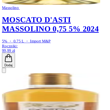
Massolino
MOSCATO D'ASTI
MASSOLINO 0,75 5% 2024
5% ・ 0.75 L ・
Import M&P
Roczniki:
99,99 zł
Dodaj