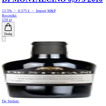
13.5% ・ 0.375 L ・
Import M&P
Roczniki:
159 zł
Dodaj
De Stefani