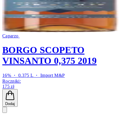
Caparzo
BORGO SCOPETO
VINSANTO 0,375 2019
16% ・ 0.375 L ・
Import M&P
Roczniki:
175 zł
Dodaj