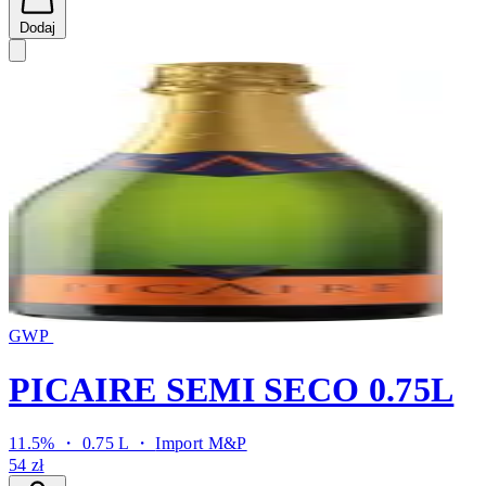
Dodaj
GWP
PICAIRE SEMI SECO 0.75L
11.5% ・ 0.75 L ・
Import M&P
54 zł