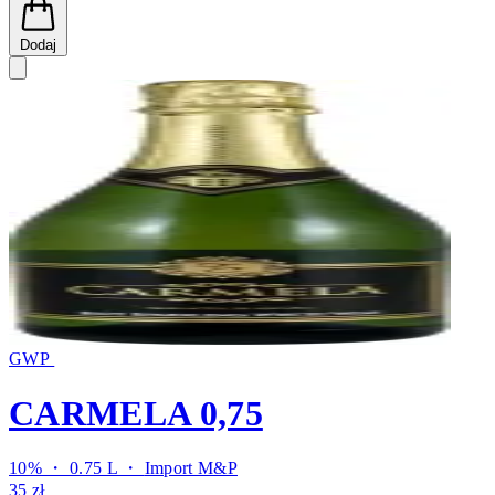
Dodaj
GWP
CARMELA 0,75
10% ・ 0.75 L ・
Import M&P
35 zł