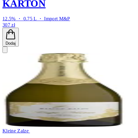
KARTON
12.5% ・ 0.75 L ・
Import M&P
307 zł
Dodaj
Kleine Zalze