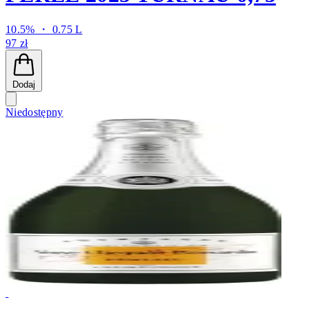
10.5% ・ 0.75 L
97 zł
Dodaj
Niedostępny