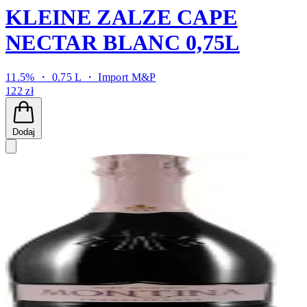
KLEINE ZALZE CAPE
NECTAR BLANC 0,75L
11.5% ・ 0.75 L ・
Import M&P
122 zł
Dodaj