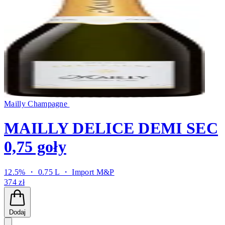
Mailly Champagne
MAILLY DELICE DEMI SEC
0,75 goły
12.5% ・ 0.75 L ・
Import M&P
374 zł
Dodaj