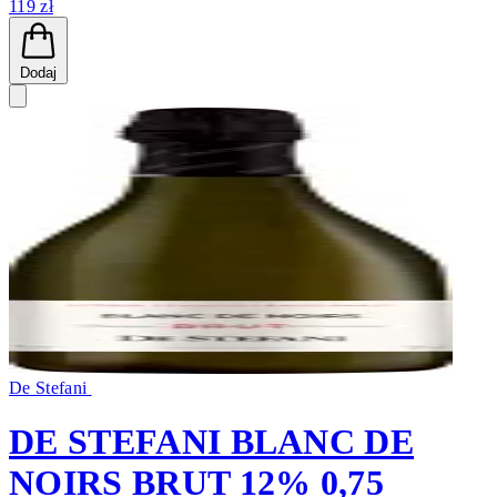
119 zł
Dodaj
De Stefani
DE STEFANI BLANC DE
NOIRS BRUT 12% 0,75