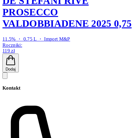
DE STEFANI RIVE
PROSECCO
VALDOBBIADENE 2025 0,75
11.5% ・ 0.75 L ・
Import M&P
Roczniki:
119 zł
Dodaj
Kontakt