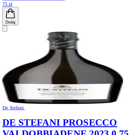
75 zł
Dodaj
De Stefani
DE STEFANI PROSECCO
VALDOBBIADENE 2023 0,75