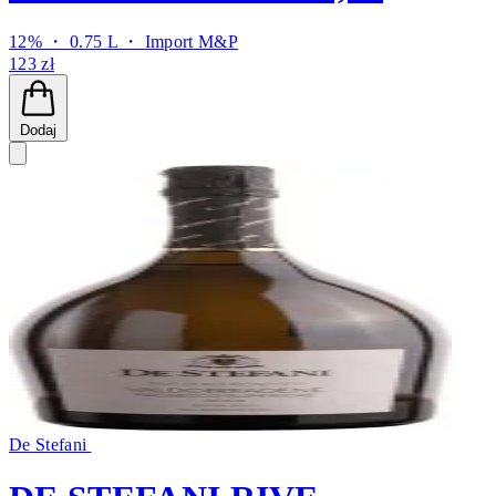
12% ・ 0.75 L ・
Import M&P
123 zł
Dodaj
De Stefani