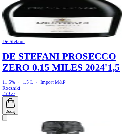
De Stefani
DE STEFANI PROSECCO
ZERO 0.15 MILES 2024'1,5
11.5% ・ 1.5 L ・
Import M&P
Roczniki:
259 zł
Dodaj