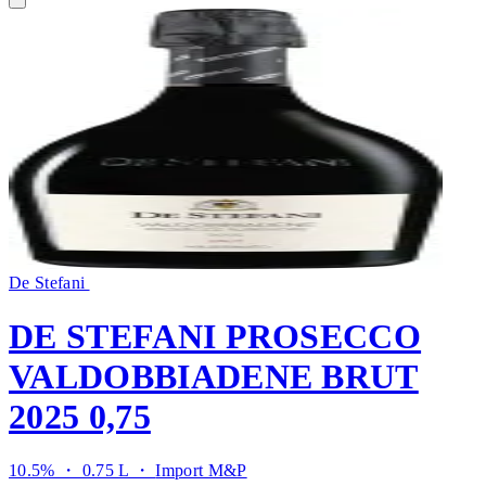
De Stefani
DE STEFANI PROSECCO
VALDOBBIADENE BRUT
2025 0,75
10.5% ・ 0.75 L ・
Import M&P