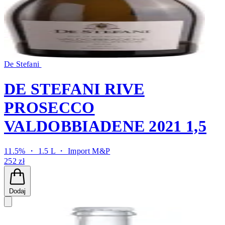
De Stefani
DE STEFANI RIVE
PROSECCO
VALDOBBIADENE 2021 1,5
11.5% ・ 1.5 L ・
Import M&P
252 zł
Dodaj