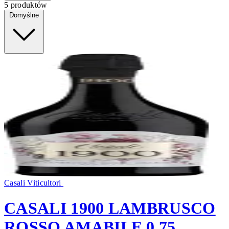
5 produktów
Domyślne
Casali Viticultori
CASALI 1900 LAMBRUSCO
ROSSO AMABILE 0,75