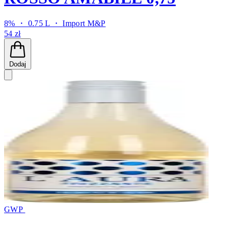
8% ・ 0.75 L ・
Import M&P
54 zł
Dodaj
GWP