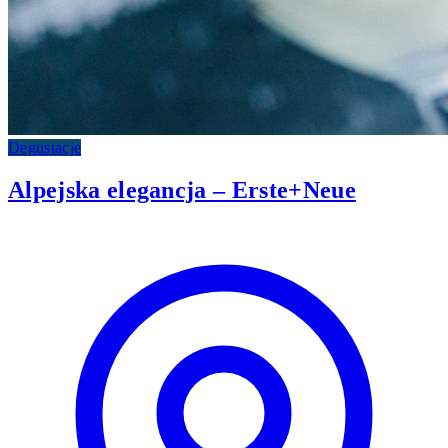
Degustacje
Alpejska elegancja – Erste+Neue