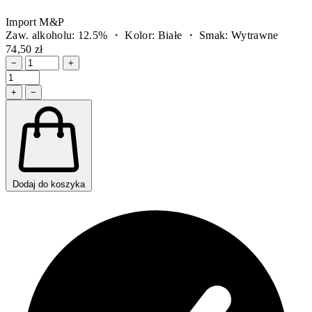
Import M&P
Zaw. alkoholu: 12.5% ・ Kolor: Białe ・ Smak: Wytrawne
74,50 zł
−
+
+
−
Dodaj do koszyka