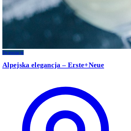
Degustacje
Alpejska elegancja – Erste+Neue