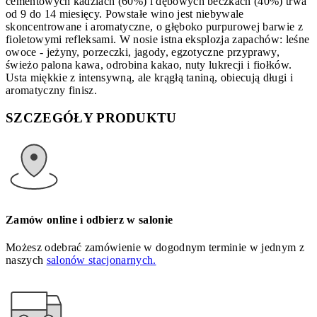
cementowych kadziach (60%) i dębowych beczkach (40%) trwa
od 9 do 14 miesięcy. Powstałe wino jest niebywale
skoncentrowane i aromatyczne, o głęboko purpurowej barwie z
fioletowymi refleksami. W nosie istna eksplozja zapachów: leśne
owoce - jeżyny, porzeczki, jagody, egzotyczne przyprawy,
świeżo palona kawa, odrobina kakao, nuty lukrecji i fiołków.
Usta miękkie z intensywną, ale krągłą taniną, obiecują długi i
aromatyczny finisz.
SZCZEGÓŁY PRODUKTU
Zamów online i odbierz w salonie
Możesz odebrać zamówienie w dogodnym terminie w jednym z
naszych
salonów stacjonarnych.