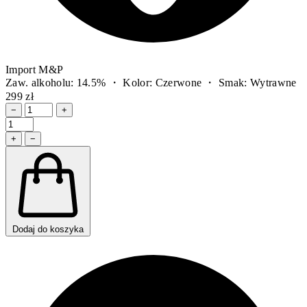
Import M&P
Zaw. alkoholu: 14.5% ・ Kolor: Czerwone ・ Smak: Wytrawne
299 zł
−
+
+
−
Dodaj do koszyka