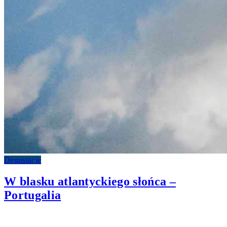
Degustacje
W blasku atlantyckiego słońca –
Portugalia