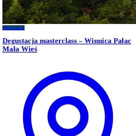
Degustacje
Degustacja masterclass – Winnica Pałac
Mała Wieś