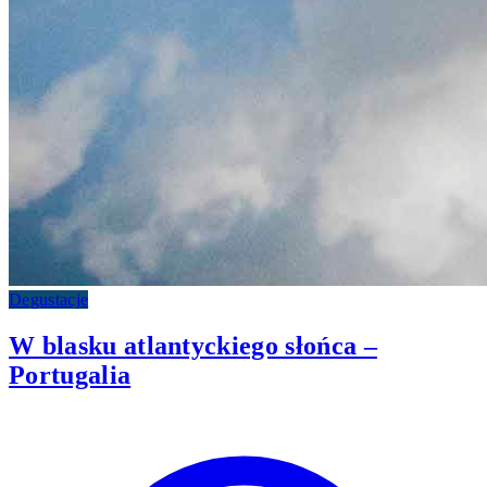
Degustacje
W blasku atlantyckiego słońca –
Portugalia