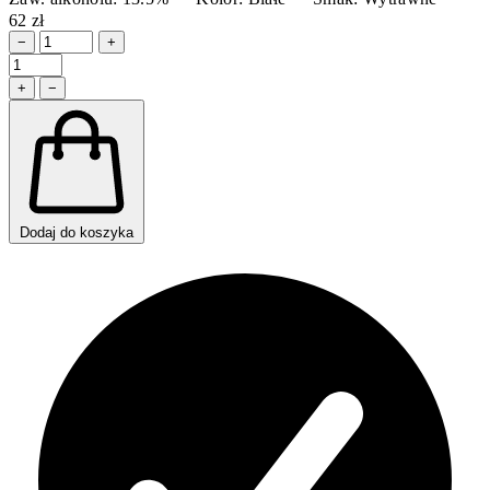
62 zł
−
+
+
−
Dodaj do koszyka