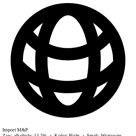
Import M&P
Zaw. alkoholu: 13.5% ・ Kolor: Białe ・ Smak: Wytrawne