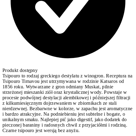
Produkt dostępny
Tsipouro to rodzaj greckiego destylatu z winogron. Receptura na
Tsipouro Tirnavou jest utrzymywana w rodzinie Katsaros od
1856 roku. Wytwarzane z gron odmiany Muskat, pilnie
strzeżonej mieszanki ziół oraz krystalicznej wody. Powstaje w
procesie podwójnej destylacji alembikowej i późniejszej filtracji
z kilkumiesięcznym dojrzewaniem w zbiornikach ze stali
nierdzewnej. Bezbarwne w kolorze, w zapachu jest aromatyczne
i bardzo atrakcyjne. Na podniebieniu jest subtelne i bogate, o
unikalnym smaku. Najlepiej pić jako digestif, jako dodatek do
pieczonej baraniny i radosnych chwil z przyjaciółmi i rodziną.
Czarne tsipouro jest wersją bez anyżu.