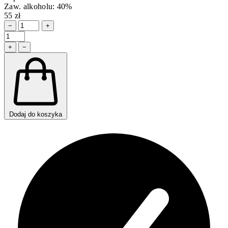
Zaw. alkoholu: 40%
55 zł
−
+
+
−
Dodaj do koszyka