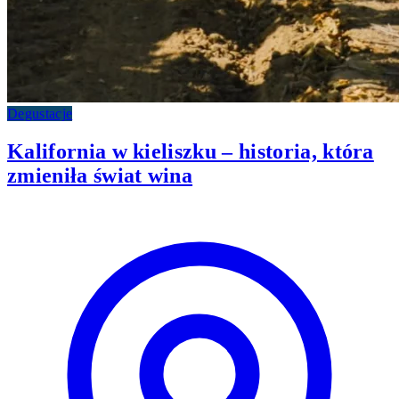
Degustacje
Kalifornia w kieliszku – historia, która
zmieniła świat wina