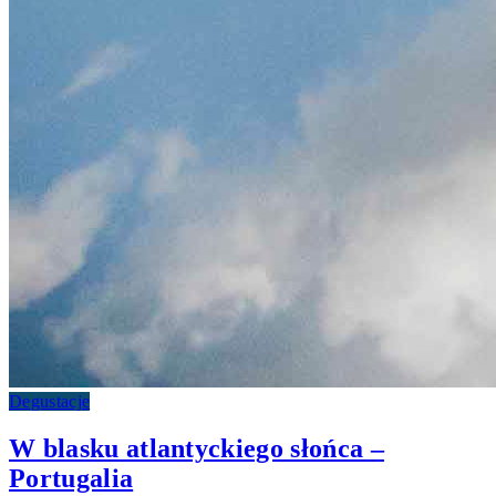
Degustacje
W blasku atlantyckiego słońca –
Portugalia