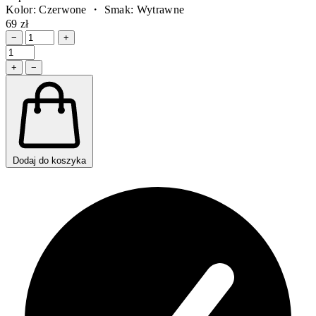
Kolor: Czerwone ・ Smak: Wytrawne
69 zł
−
+
+
−
Dodaj do koszyka