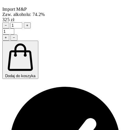
Import M&P
Zaw. alkoholu: 74.2%
325 zł
−
+
+
−
Dodaj do koszyka