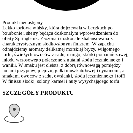
Produkt niedostępny
Lekko torfowa whisky, która dojrzewała w beczkach po
bourbonie i sherry będąca doskonałym wprowadzeniem do
oferty Springbank. Złożona i doskonale zbalansowana z
charakterystycznym słodko-słonym finiszem. W zapachu
odnajdziemy aromaty delikatnej morskiej bryzy, wilgotnego
torfu, świeżych owoców z sadu, mango, skórki pomarańczowej,
miodu wrzosowego połączone z nutami słodu jęczmiennego i
wanilii. W smaku jest oleista, z dobrą równowagą pomiędzy
nutami przypraw, pieprzu, gałki muszkatołowej i cynamonu, a
smakami owoców z sadu, owsianki, słodu jęczmiennego i toffi .
W finiszu słodki, solony karmel i nuty wysychającego torfu.
SZCZEGÓŁY PRODUKTU