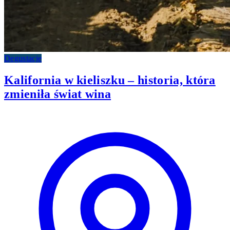
Degustacje
Kalifornia w kieliszku – historia, która
zmieniła świat wina