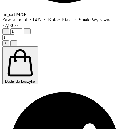
Import M&P
Zaw. alkoholu: 14% ・ Kolor: Białe ・ Smak: Wytrawne
77,90 zł
−
+
+
−
Dodaj do koszyka