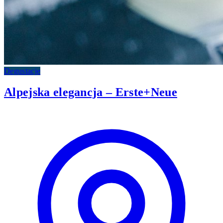
Degustacje
Alpejska elegancja – Erste+Neue