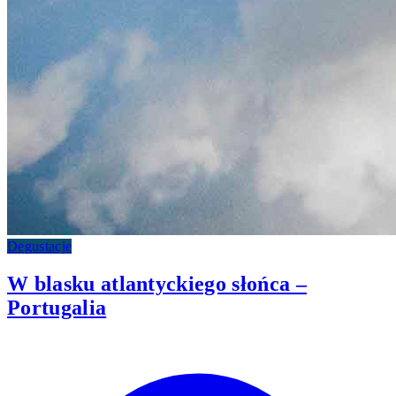
Degustacje
W blasku atlantyckiego słońca –
Portugalia