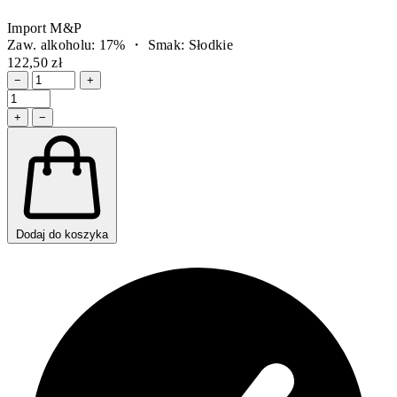
Import M&P
Zaw. alkoholu: 17% ・ Smak: Słodkie
122,50 zł
−
+
+
−
Dodaj do koszyka