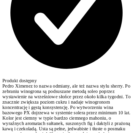
Produkt dostępny
Pedro Ximenez to nazwa odmiany, ale też nazwa stylu sherry. Po
zebraniu winogrona są podsuszane metodą soleo poprzez
wystawienie na wrześniowe słońce przez około kilka tygodni. To
znacznie zwiększa poziom cukru i nadaje winogronom
koncentrację i gęstą konsystencję. Po wytworzeniu wina
bazowego PX dojrzewa w systemie solera przez minimum 10 lat.
Kolor jest ciemny w typie bardzo ciemnego mahoniu, o
wyraźnych aromatach sułtanek, suszonych fig i daktyli z prażoną
kawą i czekoladą. Usta są pełne, jedwabiste i tłuste o posmaku