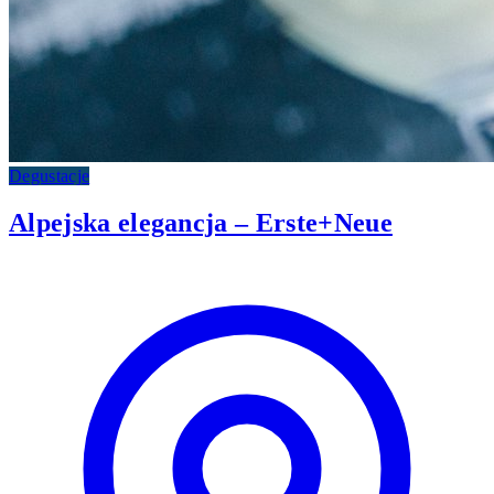
Degustacje
Alpejska elegancja – Erste+Neue