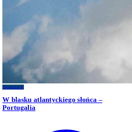
Degustacje
W blasku atlantyckiego słońca –
Portugalia