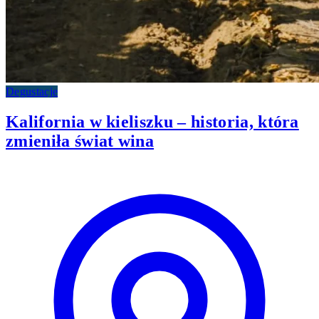
Degustacje
Kalifornia w kieliszku – historia, która
zmieniła świat wina