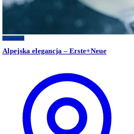
Degustacje
Alpejska elegancja – Erste+Neue