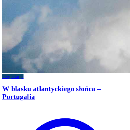
Degustacje
W blasku atlantyckiego słońca –
Portugalia