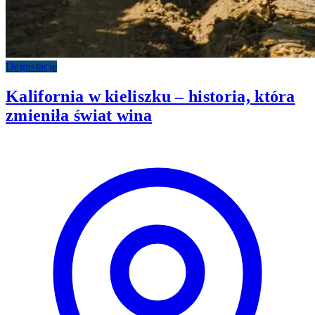
Degustacje
Kalifornia w kieliszku – historia, która
zmieniła świat wina