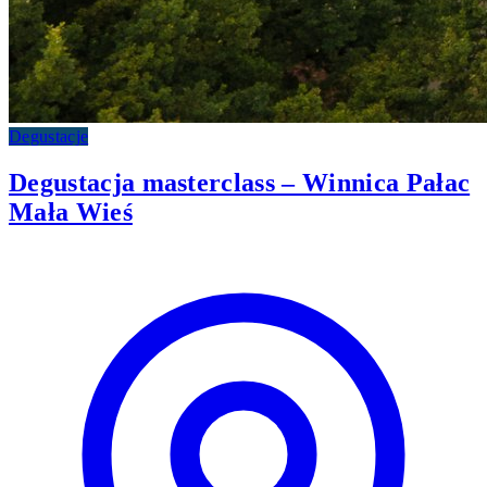
Degustacje
Degustacja masterclass – Winnica Pałac
Mała Wieś