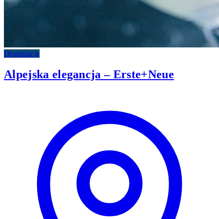
Degustacje
Alpejska elegancja – Erste+Neue