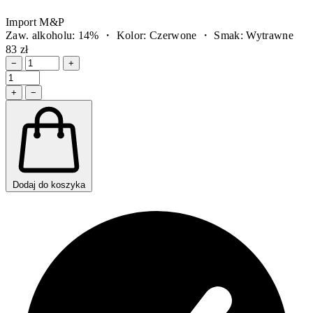
Import M&P
Zaw. alkoholu: 14% ・ Kolor: Czerwone ・ Smak: Wytrawne
83 zł
−
+
+
−
Dodaj do koszyka