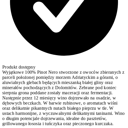
Produkt dostępny
Wyjątkowe 100% Pinot Nero stworzone z owoców zbieranych z
parceli położonej pomiędzy morzem Adriatyckim a górami, o
aluwialnych glebach będących mieszanką białej gliny oraz
minerałów pochodzących z Dolomitów. Zebrane pod koniec
sierpnia grona poddane zostały maceracji oraz fermentacji.
Następnie przez 12 miesięcy wino dojrzewało na osadzie, w
dębowych beczkach. W barwie rubinowe, o aromatach wiśni
oraz delikatnie pikantnych nutach białego pieprzu w tle. W
ustach harmonijne, z wyczuwalnymi delikatnymi taninami. Wino
o długim potencjale dojrzewania, idealne do pasztetów,
grillowanego łososia i tuńczyka oraz pieczonego kurczaka.