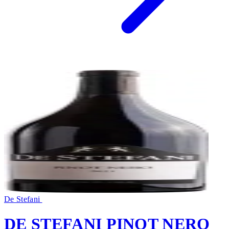
De Stefani
DE STEFANI PINOT NERO