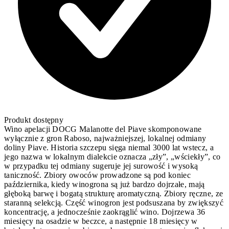
Produkt dostępny
Wino apelacji DOCG Malanotte del Piave skomponowane
wyłącznie z gron Raboso, najważniejszej, lokalnej odmiany
doliny Piave. Historia szczepu sięga niemal 3000 lat wstecz, a
jego nazwa w lokalnym dialekcie oznacza „zły”, „wściekły”, co
w przypadku tej odmiany sugeruje jej surowość i wysoką
taniczność. Zbiory owoców prowadzone są pod koniec
października, kiedy winogrona są już bardzo dojrzałe, mają
głęboką barwę i bogatą strukturę aromatyczną. Zbiory ręczne, ze
staranną selekcją. Część winogron jest podsuszana by zwiększyć
koncentrację, a jednocześnie zaokrąglić wino. Dojrzewa 36
miesięcy na osadzie w beczce, a następnie 18 miesięcy w