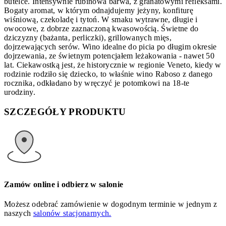
butelce. Intensywnie rubinowa barwa, z granatowymi refleksami.
Bogaty aromat, w którym odnajdujemy jeżyny, konfiturę
wiśniową, czekoladę i tytoń. W smaku wytrawne, długie i
owocowe, z dobrze zaznaczoną kwasowością. Świetne do
dziczyzny (bażanta, perliczki), grillowanych mięs,
dojrzewających serów. Wino idealne do picia po długim okresie
dojrzewania, ze świetnym potencjałem leżakowania - nawet 50
lat. Ciekawostką jest, że historycznie w regionie Veneto, kiedy w
rodzinie rodziło się dziecko, to właśnie wino Raboso z danego
rocznika, odkładano by wręczyć je potomkowi na 18-te
urodziny.
SZCZEGÓŁY PRODUKTU
Zamów online i odbierz w salonie
Możesz odebrać zamówienie w dogodnym terminie w jednym z
naszych
salonów stacjonarnych.