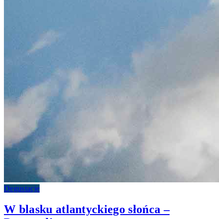
Degustacje
W blasku atlantyckiego słońca –