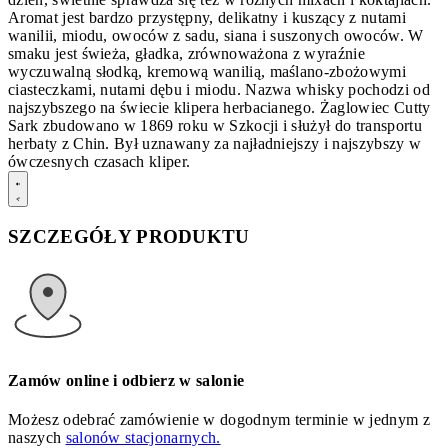
Aromat jest bardzo przystępny, delikatny i kuszący z nutami
wanilii, miodu, owoców z sadu, siana i suszonych owoców. W
smaku jest świeża, gładka, zrównoważona z wyraźnie
wyczuwalną słodką, kremową wanilią, maślano-zbożowymi
ciasteczkami, nutami dębu i miodu. Nazwa whisky pochodzi od
najszybszego na świecie klipera herbacianego. Żaglowiec Cutty
Sark zbudowano w 1869 roku w Szkocji i służył do transportu
herbaty z Chin. Był uznawany za najładniejszy i najszybszy w
ówczesnych czasach kliper.
SZCZEGÓŁY PRODUKTU
Zamów online i odbierz w salonie
Możesz odebrać zamówienie w dogodnym terminie w jednym z
naszych
salonów stacjonarnych.