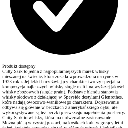
Produkt dostępny
Cutty Sark to jedna z najpopularniejszych marek whisky
mieszanej na świecie, która została wprowadzona na rynek w
1923 roku. Jej lekki i orzeźwiający charakter tworzy specjalna
kompozycja najlepszych whisky single malt i najwyższej jakości
whisky zbożowych (single grain). Podstawę blendu stanowią
whisky słodowe z działającej w Speyside destylarni Glenrothes,
które nadają owocowo-waniliowego charakteru. Dojrzewanie
odbywa się głównie w beczkach z amerykańskiego dębu, ale
wykorzystywane są też beczki pierwszego napełnienia po sherry.
Cutty Sark to whisky, która ma uniwersalne zastosowanie.
Można pić ją w czystej postaci, na kostkach lodu w gorący letni
dzień, świetnie sprawdza się też w różnych mixach i koktajlach.