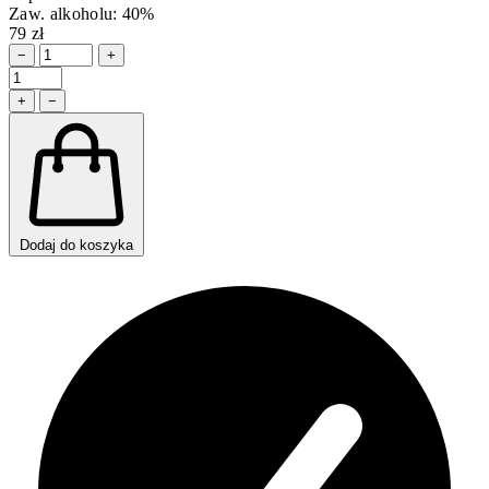
Zaw. alkoholu: 40%
79 zł
−
+
+
−
Dodaj do koszyka