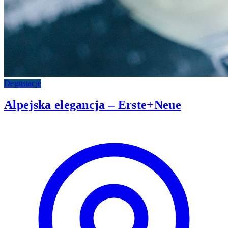
Degustacje
Alpejska elegancja – Erste+Neue