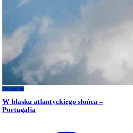
Degustacje
W blasku atlantyckiego słońca –
Portugalia