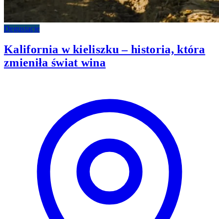
Degustacje
Kalifornia w kieliszku – historia, która
zmieniła świat wina