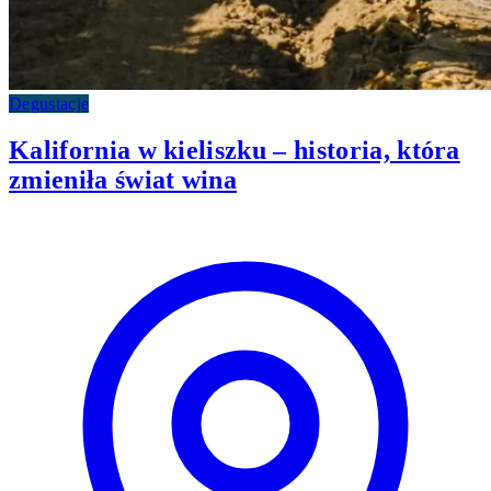
Degustacje
Kalifornia w kieliszku – historia, która
zmieniła świat wina