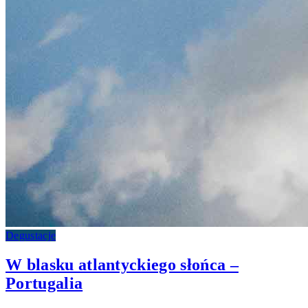
Degustacje
W blasku atlantyckiego słońca –
Portugalia