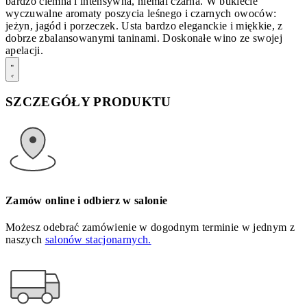
bardzo ciemna i intensywna, niemal czarna. W bukiecie
wyczuwalne aromaty poszycia leśnego i czarnych owoców:
jeżyn, jagód i porzeczek. Usta bardzo eleganckie i miękkie, z
dobrze zbalansowanymi taninami. Doskonałe wino ze swojej
apelacji.
SZCZEGÓŁY PRODUKTU
Zamów online i odbierz w salonie
Możesz odebrać zamówienie w dogodnym terminie w jednym z
naszych
salonów stacjonarnych.