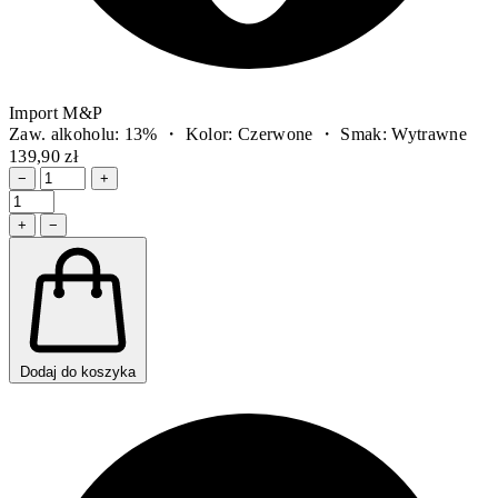
Import M&P
Zaw. alkoholu: 13% ・ Kolor: Czerwone ・ Smak: Wytrawne
139,90 zł
−
+
+
−
Dodaj do koszyka