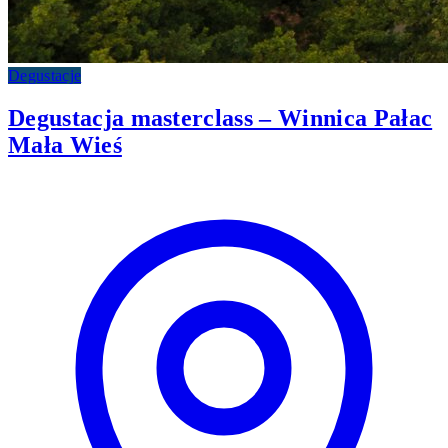
Degustacje
Degustacja masterclass – Winnica Pałac
Mała Wieś