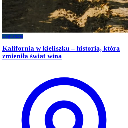
Degustacje
Kalifornia w kieliszku – historia, która
zmieniła świat wina