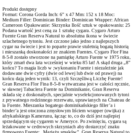
Produkt dostępny
Format: Corona Gorda Inch: 6” x 47 Mm: 152 x 18 Moc:
Medium Filler: Dominican Binder: Dominican Wrapper: African
Cameroon Opakowanie: Skrzynka Ilość sztuk w opakowaniu: 25
Podana wartość jest ceną za 1 sztukę cygara. Cygaro Arturo
Fuente Gran Reserva Natural to absolutna ikona w świecie
szlachetnego tytoniu. Jest czczone jako jedno z najlepszych
cygar na świecie i jest to poparte prawie stuletnią bogatą historią
i mieszanką doskonałości ze znakiem Fuentes. Cygaro Flor Fina
8-5-8 zostało stworzone na pamiątkę Arturo Fuente w 1975 roku,
który zmarł dwa lata wcześniej w wieku 85 lat! A skąd druga „8”
końcu? To magia liczb w ;wykonaniu Fuente i niezależnie jak
dodawane dwie cyfry (dwie od lewej lub dwie od prawej) na
końcu dają jeden wynik: 13, czyli Szczęśliwą Liczbę Fuente!
Gran Reserva Flor Fina 8-5-8 wytwarzana jest w całości ręcznie,
w sławnej Tabaclera Fuente na Dominikanie, Gran Reserva
składa się z doskonałych, specjalnie wyselekcjonowanych tytoni
z prywatnego rodzinnego rezerwatu, uprawianych na Chateau de
la Fuente. Mieszanka bogatego dominikańskiego filler’a i
binder’a jest otoczona zmysłowym liściem wrapper (owijka) z
afrykańskiego Kamerunu, łącząc to, co do dziś jest najlepiej
sprzedającym się cygarem w Ameryce. Po zwinięciu, cygara są
leżakowane w cedrowych skrzyniach aby dostarczyć znaku
firmowego Fuente: „Mariażu smaków”. Gran Reserva Natural to