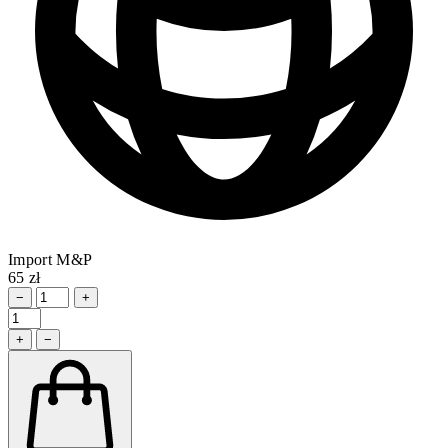
Import M&P
65 zł
−
+
+
−