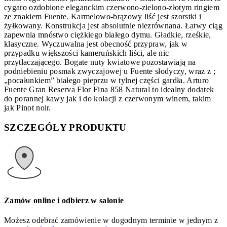
cygaro ozdobione eleganckim czerwono-zielono-złotym ringiem
ze znakiem Fuente. Karmelowo-brązowy liść jest szorstki i
żyłkowany. Konstrukcja jest absolutnie niezrównana. Łatwy ciąg
zapewnia mnóstwo ciężkiego białego dymu. Gładkie, rześkie,
klasyczne. Wyczuwalna jest obecność przypraw, jak w
przypadku większości kameruńskich liści, ale nic
przytłaczającego. Bogate nuty kwiatowe pozostawiają na
podniebieniu posmak zwyczajowej u Fuente słodyczy, wraz z ;
„pocałunkiem” białego pieprzu w tylnej części gardła. Arturo
Fuente Gran Reserva Flor Fina 858 Natural to idealny dodatek
do porannej kawy jak i do kolacji z czerwonym winem, takim
jak Pinot noir.
SZCZEGÓŁY PRODUKTU
Zamów online i odbierz w salonie
Możesz odebrać zamówienie w dogodnym terminie w jednym z