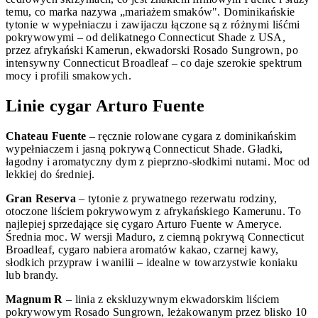
temu, co marka nazywa „mariażem smaków". Dominikańskie
tytonie w wypełniaczu i zawijaczu łączone są z różnymi liśćmi
pokrywowymi – od delikatnego Connecticut Shade z USA,
przez afrykański Kamerun, ekwadorski Rosado Sungrown, po
intensywny Connecticut Broadleaf – co daje szerokie spektrum
mocy i profili smakowych.
Linie cygar Arturo Fuente
Chateau Fuente
– ręcznie rolowane cygara z dominikańskim
wypełniaczem i jasną pokrywą Connecticut Shade. Gładki,
łagodny i aromatyczny dym z pieprzno-słodkimi nutami. Moc od
lekkiej do średniej.
Gran Reserva
– tytonie z prywatnego rezerwatu rodziny,
otoczone liściem pokrywowym z afrykańskiego Kamerunu. To
najlepiej sprzedające się cygaro Arturo Fuente w Ameryce.
Średnia moc. W wersji Maduro, z ciemną pokrywą Connecticut
Broadleaf, cygaro nabiera aromatów kakao, czarnej kawy,
słodkich przypraw i wanilii – idealne w towarzystwie koniaku
lub brandy.
Magnum R
– linia z ekskluzywnym ekwadorskim liściem
pokrywowym Rosado Sungrown, leżakowanym przez blisko 10