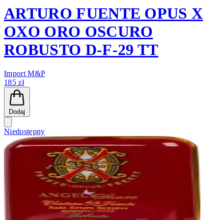
ARTURO FUENTE OPUS X
OXO ORO OSCURO
ROBUSTO D-F-29 TT
Import M&P
185 zł
Dodaj
Niedostępny