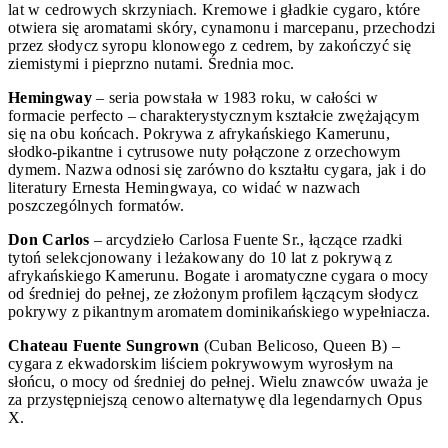
lat w cedrowych skrzyniach. Kremowe i gładkie cygaro, które
otwiera się aromatami skóry, cynamonu i marcepanu, przechodzi
przez słodycz syropu klonowego z cedrem, by zakończyć się
ziemistymi i pieprzno nutami. Średnia moc.
Hemingway
– seria powstała w 1983 roku, w całości w
formacie perfecto – charakterystycznym kształcie zwężającym
się na obu końcach. Pokrywa z afrykańskiego Kamerunu,
słodko-pikantne i cytrusowe nuty połączone z orzechowym
dymem. Nazwa odnosi się zarówno do kształtu cygara, jak i do
literatury Ernesta Hemingwaya, co widać w nazwach
poszczególnych formatów.
Don Carlos
– arcydzieło Carlosa Fuente Sr., łączące rzadki
tytoń selekcjonowany i leżakowany do 10 lat z pokrywą z
afrykańskiego Kamerunu. Bogate i aromatyczne cygara o mocy
od średniej do pełnej, ze złożonym profilem łączącym słodycz
pokrywy z pikantnym aromatem dominikańskiego wypełniacza.
Chateau Fuente Sungrown
(Cuban Belicoso, Queen B) –
cygara z ekwadorskim liściem pokrywowym wyrosłym na
słońcu, o mocy od średniej do pełnej. Wielu znawców uważa je
za przystępniejszą cenowo alternatywę dla legendarnych Opus
X.