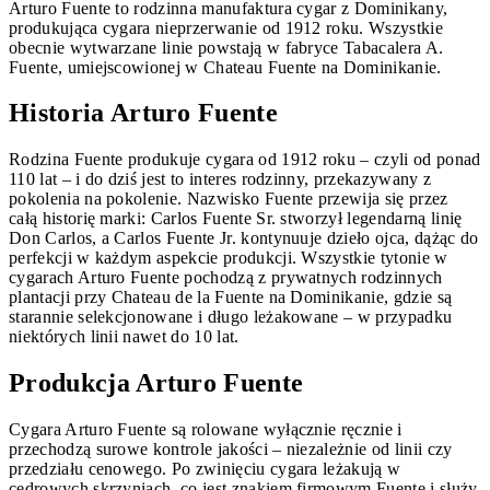
Arturo Fuente to rodzinna manufaktura cygar z Dominikany,
produkująca cygara nieprzerwanie od 1912 roku. Wszystkie
obecnie wytwarzane linie powstają w fabryce Tabacalera A.
Fuente, umiejscowionej w Chateau Fuente na Dominikanie.
Historia Arturo Fuente
Rodzina Fuente produkuje cygara od 1912 roku – czyli od ponad
110 lat – i do dziś jest to interes rodzinny, przekazywany z
pokolenia na pokolenie. Nazwisko Fuente przewija się przez
całą historię marki: Carlos Fuente Sr. stworzył legendarną linię
Don Carlos, a Carlos Fuente Jr. kontynuuje dzieło ojca, dążąc do
perfekcji w każdym aspekcie produkcji. Wszystkie tytonie w
cygarach Arturo Fuente pochodzą z prywatnych rodzinnych
plantacji przy Chateau de la Fuente na Dominikanie, gdzie są
starannie selekcjonowane i długo leżakowane – w przypadku
niektórych linii nawet do 10 lat.
Produkcja Arturo Fuente
Cygara Arturo Fuente są rolowane wyłącznie ręcznie i
przechodzą surowe kontrole jakości – niezależnie od linii czy
przedziału cenowego. Po zwinięciu cygara leżakują w
cedrowych skrzyniach, co jest znakiem firmowym Fuente i służy