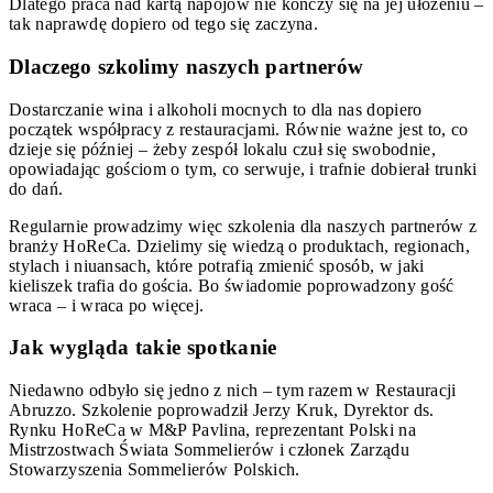
Dlatego praca nad kartą napojów nie kończy się na jej ułożeniu –
tak naprawdę dopiero od tego się zaczyna.
Dlaczego szkolimy naszych partnerów
Dostarczanie wina i alkoholi mocnych to dla nas dopiero
początek współpracy z restauracjami. Równie ważne jest to, co
dzieje się później – żeby zespół lokalu czuł się swobodnie,
opowiadając gościom o tym, co serwuje, i trafnie dobierał trunki
do dań.
Regularnie prowadzimy więc szkolenia dla naszych partnerów z
branży HoReCa. Dzielimy się wiedzą o produktach, regionach,
stylach i niuansach, które potrafią zmienić sposób, w jaki
kieliszek trafia do gościa. Bo świadomie poprowadzony gość
wraca – i wraca po więcej.
Jak wygląda takie spotkanie
Niedawno odbyło się jedno z nich – tym razem w Restauracji
Abruzzo. Szkolenie poprowadził Jerzy Kruk, Dyrektor ds.
Rynku HoReCa w M&P Pavlina, reprezentant Polski na
Mistrzostwach Świata Sommelierów i członek Zarządu
Stowarzyszenia Sommelierów Polskich.