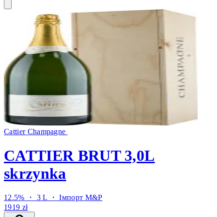
Cattier Champagne
CATTIER BRUT 3,0L
skrzynka
12.5% ・ 3 L ・
Імпорт M&P
1919 zł