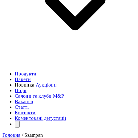
Продукти
Пакети
Новинка
Аукціони
Події
Салони та клуби M&P
Вакансії
Статті
Контакти
Коментовані дегустації
Головна
/
Szampan