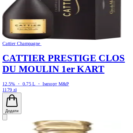
Cattier Champagne
CATTIER PRESTIGE CLOS
DU MOULIN 1er KART
12.5% ・ 0.75 L ・
Імпорт M&P
1179 zł
Додати