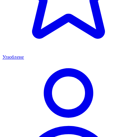
Улюблене