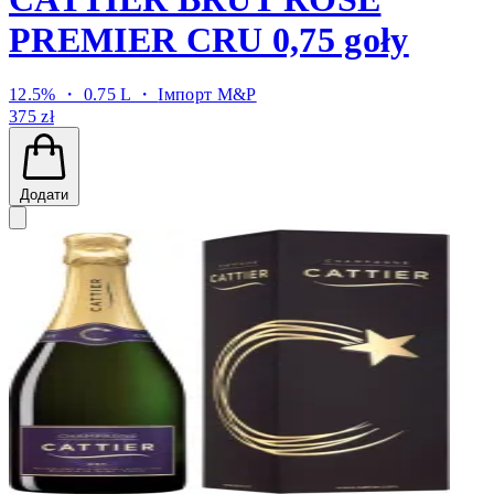
PREMIER CRU 0,75 goły
12.5% ・ 0.75 L ・
Імпорт M&P
375 zł
Додати