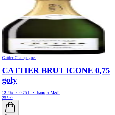
Cattier Champagne
CATTIER BRUT ICONE 0,75
goły
12.5% ・ 0.75 L ・
Імпорт M&P
255 zł