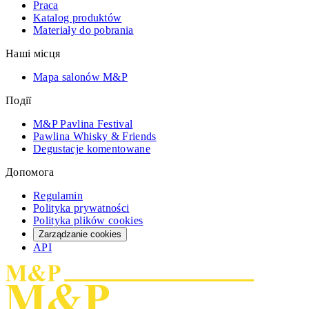
Praca
Katalog produktów
Materiały do pobrania
Наші місця
Mapa salonów M&P
Події
M&P Pavlina Festival
Pawlina Whisky & Friends
Degustacje komentowane
Допомога
Regulamin
Polityka prywatności
Polityka plików cookies
Zarządzanie cookies
API