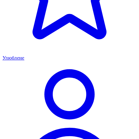
Улюблене