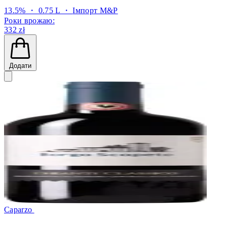
13.5% ・ 0.75 L ・
Імпорт M&P
Роки врожаю:
332 zł
Додати
Caparzo