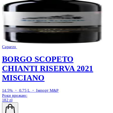
Caparzo
BORGO SCOPETO
CHIANTI RISERVA 2021
MISCIANO
14.5% ・ 0.75 L ・
Імпорт M&P
Роки врожаю:
182 zł