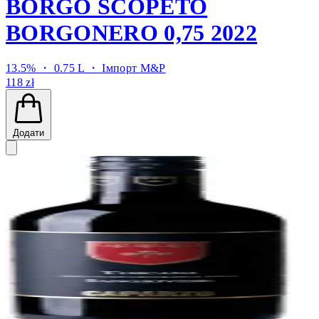
BORGO SCOPETO
BORGONERO 0,75 2022
13.5% ・ 0.75 L ・
Імпорт M&P
118 zł
Додати