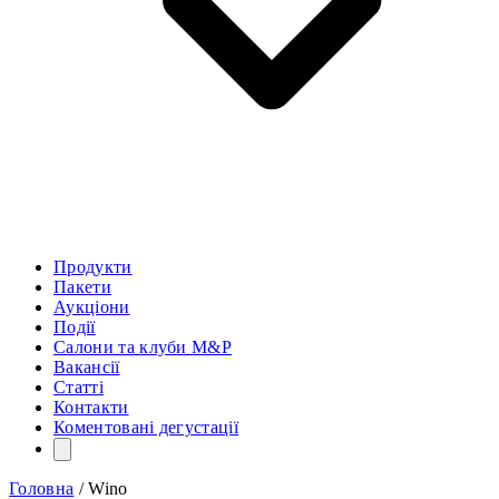
Продукти
Пакети
Аукціони
Події
Салони та клуби M&P
Вакансії
Статті
Контакти
Коментовані дегустації
Головна
/
Wino