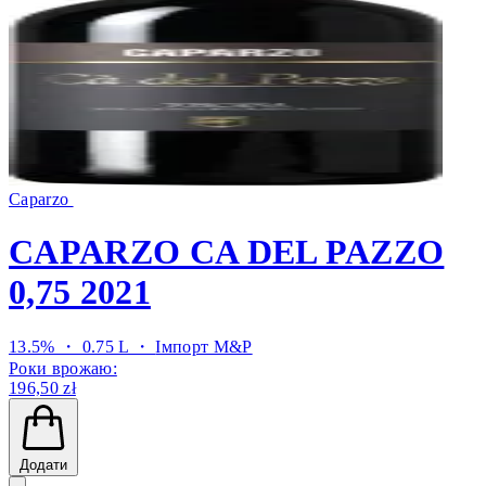
Caparzo
CAPARZO CA DEL PAZZO
0,75 2021
13.5% ・ 0.75 L ・
Імпорт M&P
Роки врожаю:
196,50 zł
Додати