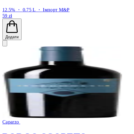
12.5% ・ 0.75 L ・
Імпорт M&P
59 zł
Додати
Caparzo