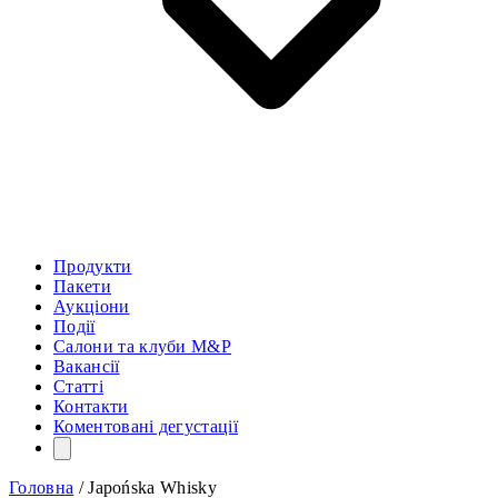
Продукти
Пакети
Аукціони
Події
Салони та клуби M&P
Вакансії
Статті
Контакти
Коментовані дегустації
Головна
/
Japońska Whisky