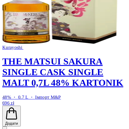
Kurayoshi
THE MATSUI SAKURA
SINGLE CASK SINGLE
MALT 0,7L 48% KARTONIK
48% ・ 0.7 L ・
Імпорт M&P
696 zł
Додати