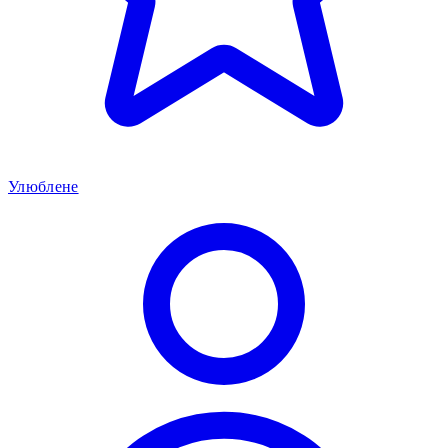
Улюблене