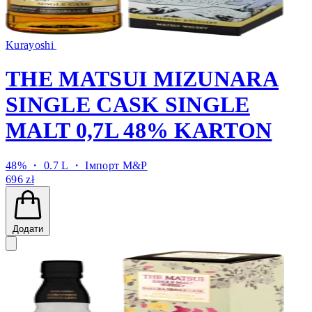
Kurayoshi
THE MATSUI MIZUNARA
SINGLE CASK SINGLE
MALT 0,7L 48% KARTON
48% ・ 0.7 L ・
Імпорт M&P
696 zł
Додати