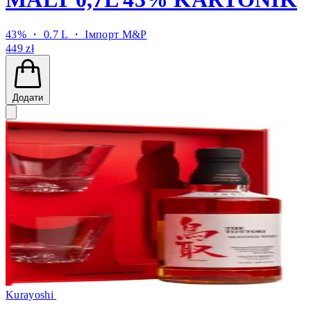
43% ・ 0.7 L ・
Імпорт M&P
449 zł
Додати
Kurayoshi