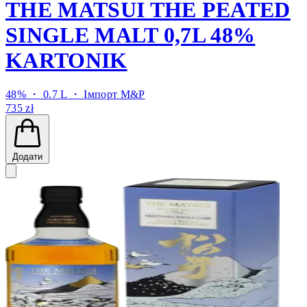
THE MATSUI THE PEATED
SINGLE MALT 0,7L 48%
KARTONIK
48% ・ 0.7 L ・
Імпорт M&P
735 zł
Додати