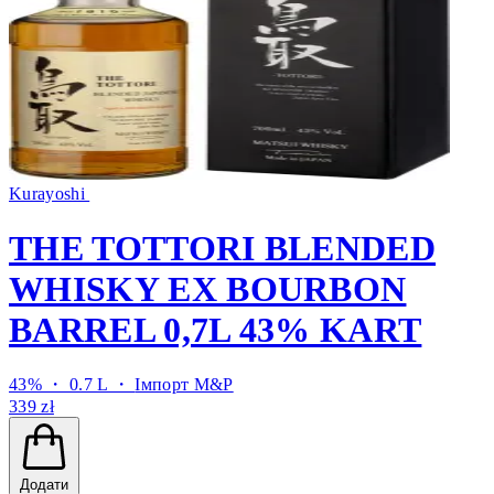
Kurayoshi
THE TOTTORI BLENDED
WHISKY EX BOURBON
BARREL 0,7L 43% KART
43% ・ 0.7 L ・
Імпорт M&P
339 zł
Додати