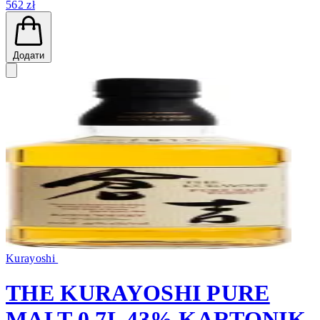
562 zł
Додати
Kurayoshi
THE KURAYOSHI PURE
MALT 0,7L 43% KARTONIK