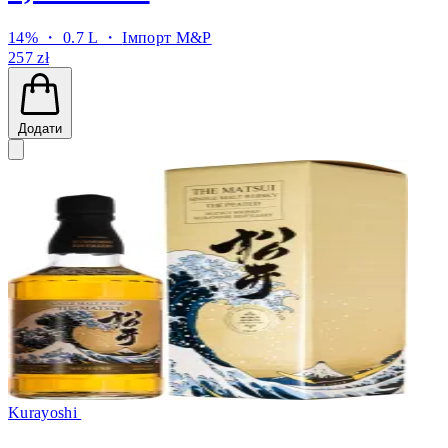
14% ・ 0.7 L ・
Імпорт M&P
257 zł
Додати
Kurayoshi