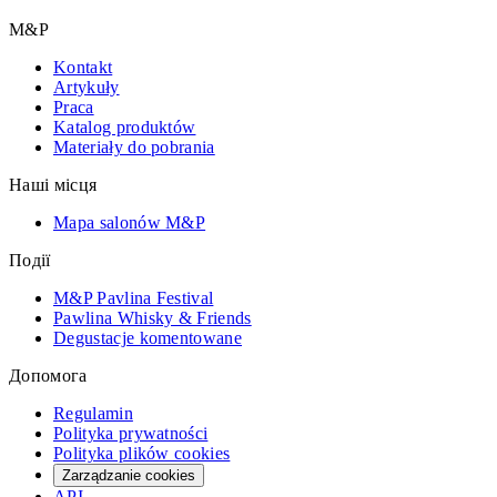
M&P
Kontakt
Artykuły
Praca
Katalog produktów
Materiały do pobrania
Наші місця
Mapa salonów M&P
Події
M&P Pavlina Festival
Pawlina Whisky & Friends
Degustacje komentowane
Допомога
Regulamin
Polityka prywatności
Polityka plików cookies
Zarządzanie cookies
API