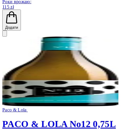
Роки врожаю:
115 zł
Додати
Paco & Lola
PACO & LOLA No12 0,75L