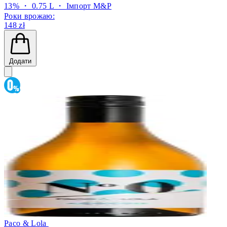
13% ・ 0.75 L ・
Імпорт M&P
Роки врожаю:
148 zł
Додати
Paco & Lola