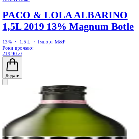
PACO & LOLA ALBARINO
1,5L 2019 13% Magnum Botle
13% ・ 1.5 L ・
Імпорт M&P
Роки врожаю:
219,90 zł
Додати