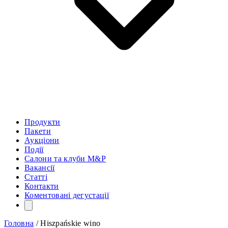
Продукти
Пакети
Аукціони
Події
Салони та клуби M&P
Вакансії
Статті
Контакти
Коментовані дегустації
Головна
/
Hiszpańskie wino