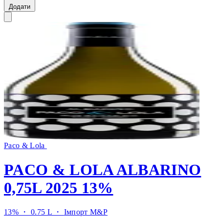
Додати
Paco & Lola
PACO & LOLA ALBARINO
0,75L 2025 13%
13% ・ 0.75 L ・
Імпорт M&P