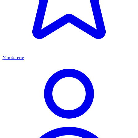
Улюблене