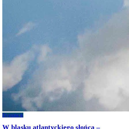
Degustacje
W blasku atlantyckiego słońca –