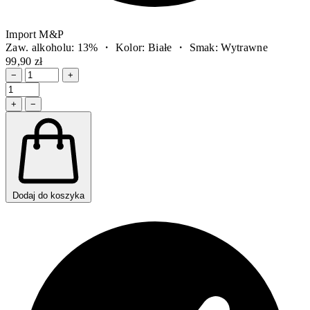
Import M&P
Zaw. alkoholu: 13% ・ Kolor: Białe ・ Smak: Wytrawne
99,90 zł
−
+
+
−
Dodaj do koszyka