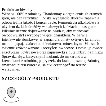
Produkt archiwalny
Wino w 100% z odmiany Chardonnay z organicznie zbieranych
gron, ale bez certyfikacji. Niska wydajność zbiorów zapewnia
odpowiednią jakość i koncentrację. Fermentacja alkoholowa z
użyciem dzikich drożdży w stalowych kadziach, a następnie
kilkumiesięczne dojrzewanie na osadzie, aby zachować
owocowy styl i wydobyć więcej charakteru. W barwie
intensywnie słomkowe, w zapachu aromaty cytryny, karamboli,
melon i papaja z akcentami kwiatowo- mineralnymi. W ustach
świetnie zrównoważone i soczyście owocowe. Dominują owoce
egzotyczne i cytrusowe oraz papierówki z nutą imbiru na finiszu.
Sprawdzi się z klasycznymi mulami, do makaronów z
krewetkami z odrobiną papryczek, do kraba, duszonej żabnicy,
smażonej piersi kurczaki, sałatki cezar bądź do terrine
warzywnej.
SZCZEGÓŁY PRODUKTU