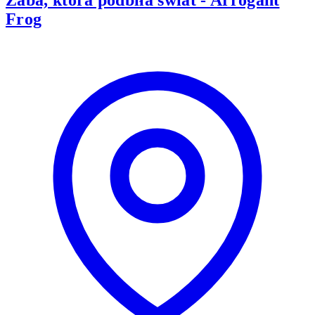
Żaba, która podbiła świat - Arrogant
Frog