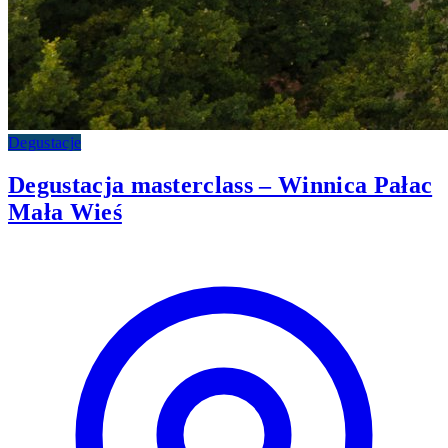
Degustacje
Degustacja masterclass – Winnica Pałac
Mała Wieś