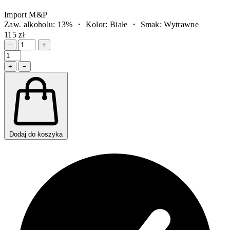
Import M&P
Zaw. alkoholu: 13% ・ Kolor: Białe ・ Smak: Wytrawne
115 zł
−
+
+
−
Dodaj do koszyka