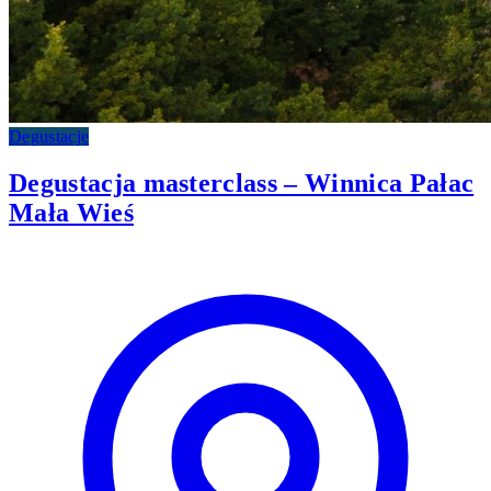
Degustacje
Degustacja masterclass – Winnica Pałac
Mała Wieś