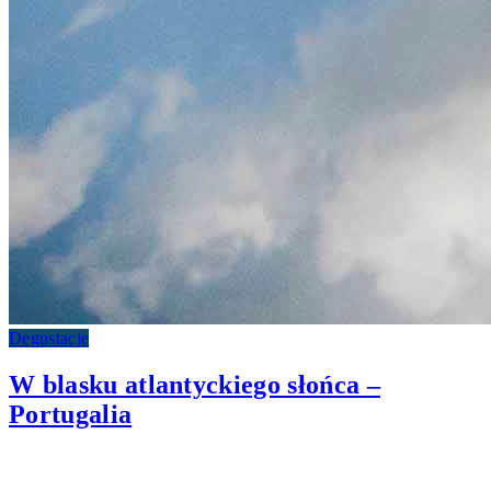
Degustacje
W blasku atlantyckiego słońca –
Portugalia