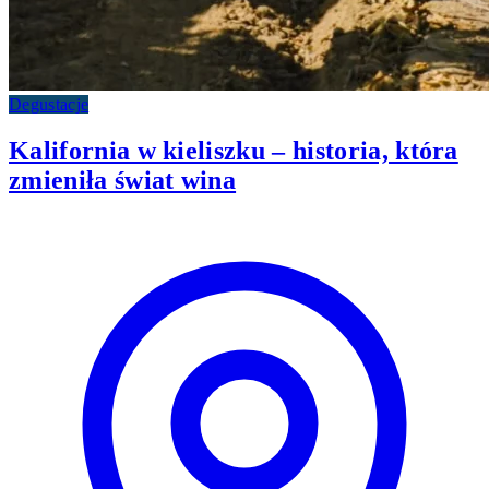
Degustacje
Kalifornia w kieliszku – historia, która
zmieniła świat wina