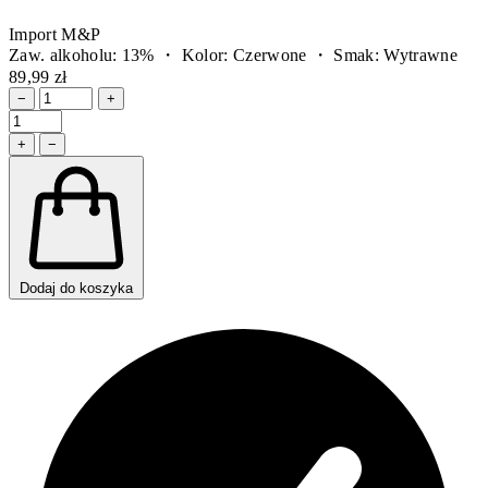
Import M&P
Zaw. alkoholu: 13% ・ Kolor: Czerwone ・ Smak: Wytrawne
89,99 zł
−
+
+
−
Dodaj do koszyka