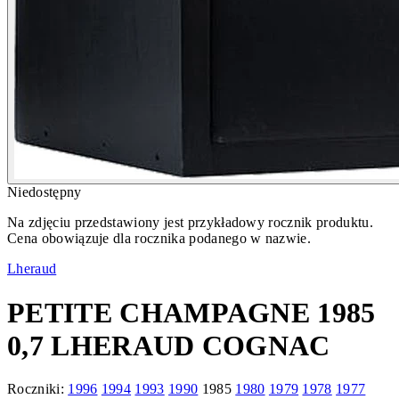
Niedostępny
Na zdjęciu przedstawiony jest przykładowy rocznik produktu.
Cena obowiązuje dla rocznika podanego w nazwie.
Lheraud
PETITE CHAMPAGNE 1985
0,7 LHERAUD COGNAC
Roczniki:
1996
1994
1993
1990
1985
1980
1979
1978
1977