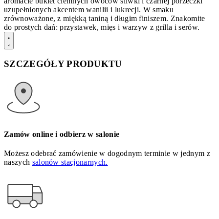
aromacie bukiet ciemnych owoców śliwki i czarnej porzeczki
uzupełnionych akcentem wanilii i lukrecji. W smaku
zrównoważone, z miękką taniną i długim finiszem. Znakomite
do prostych dań: przystawek, mięs i warzyw z grilla i serów.
SZCZEGÓŁY PRODUKTU
Zamów online i odbierz w salonie
Możesz odebrać zamówienie w dogodnym terminie w jednym z
naszych
salonów stacjonarnych.