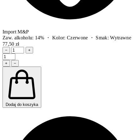
Import M&P
Zaw. alkoholu: 14% ・ Kolor: Czerwone ・ Smak: Wytrawne
77,50 zł
−
+
+
−
Dodaj do koszyka