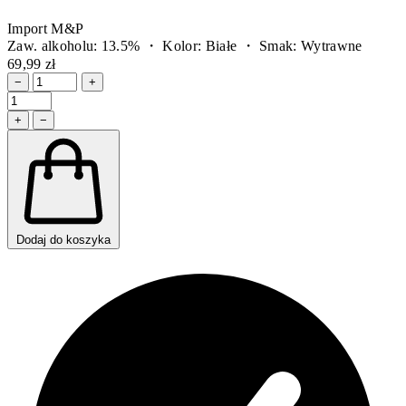
Import M&P
Zaw. alkoholu: 13.5% ・ Kolor: Białe ・ Smak: Wytrawne
69,99 zł
−
+
+
−
Dodaj do koszyka