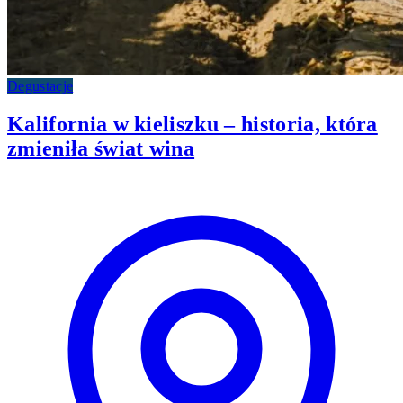
Degustacje
Kalifornia w kieliszku – historia, która
zmieniła świat wina