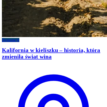
Degustacje
Kalifornia w kieliszku – historia, która
zmieniła świat wina