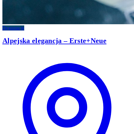
Degustacje
Alpejska elegancja – Erste+Neue