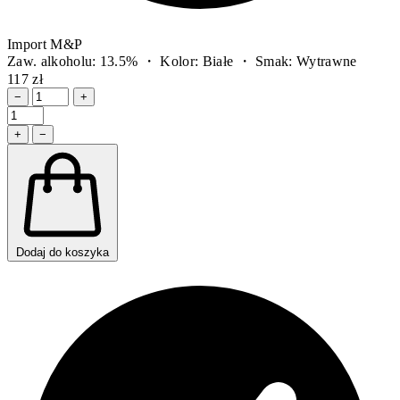
Import M&P
Zaw. alkoholu: 13.5% ・ Kolor: Białe ・ Smak: Wytrawne
117 zł
−
+
+
−
Dodaj do koszyka