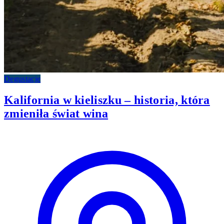
Degustacje
Kalifornia w kieliszku – historia, która
zmieniła świat wina