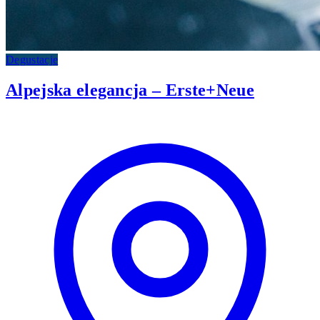
Degustacje
Alpejska elegancja – Erste+Neue