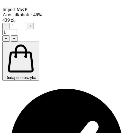
Import M&P
Zaw. alkoholu: 46%
439 zł
−
+
+
−
Dodaj do koszyka