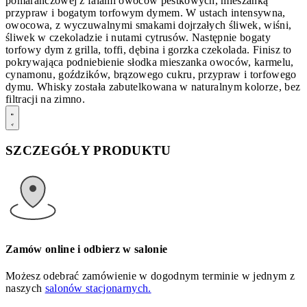
pomarańczowej z falami owoców pestkowych, mieszanką
przypraw i bogatym torfowym dymem. W ustach intensywna,
owocowa, z wyczuwalnymi smakami dojrzałych śliwek, wiśni,
śliwek w czekoladzie i nutami cytrusów. Następnie bogaty
torfowy dym z grilla, toffi, dębina i gorzka czekolada. Finisz to
pokrywająca podniebienie słodka mieszanka owoców, karmelu,
cynamonu, goździków, brązowego cukru, przypraw i torfowego
dymu. Whisky została zabutelkowana w naturalnym kolorze, bez
filtracji na zimno.
SZCZEGÓŁY PRODUKTU
Zamów online i odbierz w salonie
Możesz odebrać zamówienie w dogodnym terminie w jednym z
naszych
salonów stacjonarnych.